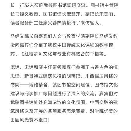
长一行32人莅临我校图书馆调研交流。图书馆主管院
长马经义教授、图书馆馆长庞慧萍、副馆长宋美丽、
读者服务部主任廖兴蓉热情接待了来访客人。
马经义院长向嘉宾们人文与教育学院副院长马经义教
授向嘉宾们介绍了我校中国传统文化课程的教学模
式、《红楼梦》文化与专业有机融合的举措等。
庞馆、宋馆和廖主任带领嘉宾们参观了古香古色的慎
思馆、新哥特式建筑风格的明辨馆、川西民居风格的
书院──博雅精舍，就图书馆空间建设、图书馆文化
建设与阅读推广等问题进行了深入的交流。嘉宾们对
我院图书馆处处充满浓浓的文化氛围、中西交融的建
筑风格以及开展的各项服务表示赞赏，对学院优美的
田园风光赞不绝口！