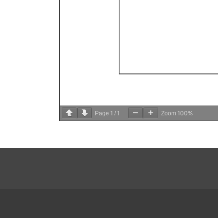
1
1
100%
Page
/
Zoom