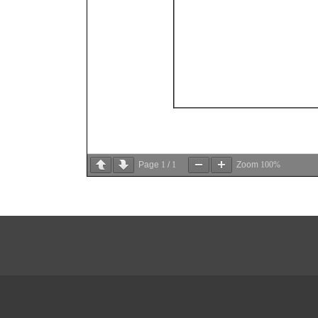
Page
1
/
1
Zoom
100%