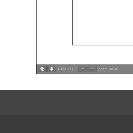
1
1
100%
Page
/
Zoom